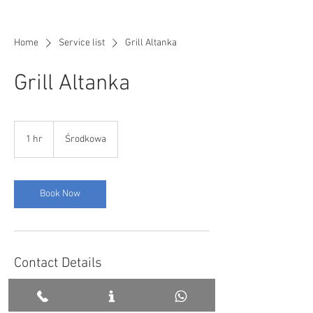
Home
Service list
Grill Altanka
Grill Altanka
1 hr
1
Środkowa
h
Book Now
Contact Details
Środkowa 320, Białka Tatrzańska, Poland
690123110