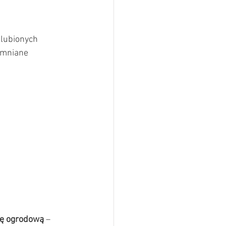
ulubionych 
omniane 
ę ogrodową
 – 