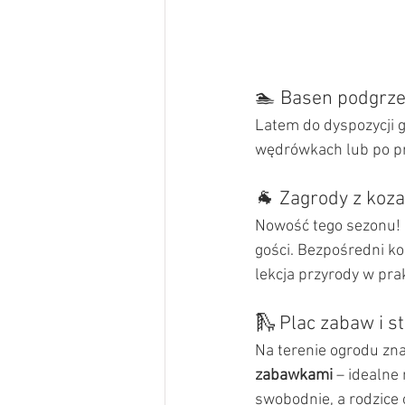
🏊 Basen podgrz
Latem do dyspozycji 
wędrówkach lub po pr
🐐 Zagrody z koz
Nowość tego sezonu!
gości. Bezpośredni ko
lekcja przyrody w pra
🛝 Plac zabaw i st
Na terenie ogrodu zna
zabawkami
 – idealne
swobodnie, a rodzice