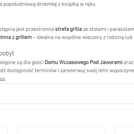
 popołudniową drzemkę z książką w ręku.
stępna jest przestronna 
strefa grilla
 ze stołami i parasolami
inna z grillem
 – idealna na wspólne wieczory z rodziną lub 
pobyt
stępne są dla gości 
Domu Wczasowego Pod Jaworami
 oraz
dź dostępność terminów i zarezerwuj swój letni wypoczynek
ami