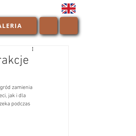
ALERIA
rakcje
ogród zamienia 
i, jak i dla 
czeka podczas 