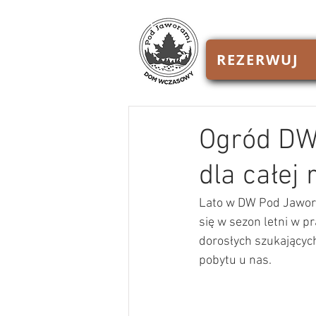
REZERWUJ
Ogród DW
dla całej 
Lato w DW Pod Jaworam
się w sezon letni w pr
dorosłych szukających
pobytu u nas.