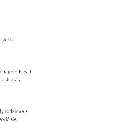
rskich 
la najmłodszych 
 doskonała 
y rodzinne z 
wić się 