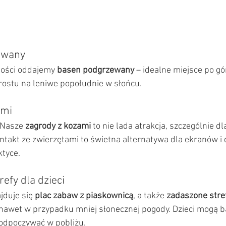
ewany
gości oddajemy 
basen podgrzewany
 – idealne miejsce po gó
ostu na leniwe popołudnie w słońcu.
ami
 Nasze 
zagrody z kozami
 to nie lada atrakcja, szczególnie d
ntakt ze zwierzętami to świetna alternatywa dla ekranów i
ktyce.
refy dla dzieci
jduje się 
plac zabaw z piaskownicą
, a także 
zadaszone stref
 nawet w przypadku mniej słonecznej pogody. Dzieci mogą ba
 odpoczywać w pobliżu.