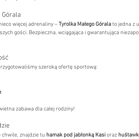
 Górala
 nieco więcej adrenaliny – 
Tyrolka Małego Górala
 to jedna z 
szych gości. Bezpieczna, wciągająca i gwarantująca niezap
ość
przygotowaliśmy szeroką ofertę sportową:
e
świetna zabawa dla całej rodziny!
dzie
 chwile, znajdzie tu 
hamak pod jabłonką Kasi
 oraz 
huśtawk