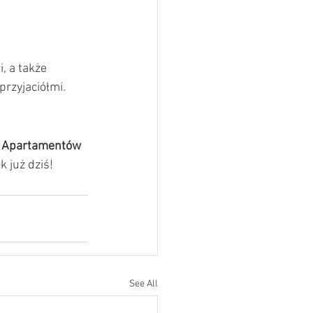
, a także 
przyjaciółmi.
 
Apartamentów 
 już dziś!
See All