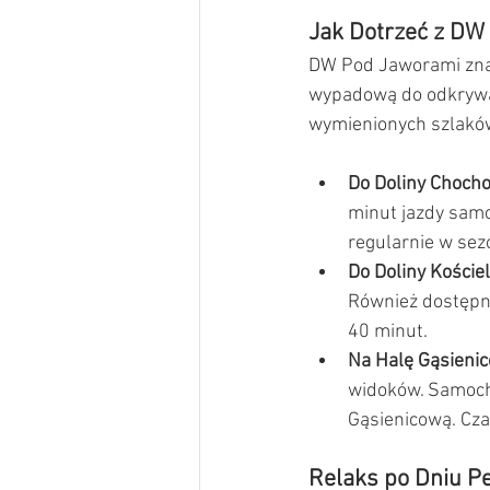
Jak Dotrzeć z DW
DW Pod Jaworami znajd
wypadową do odkrywani
wymienionych szlakó
Do Doliny Chocho
minut jazdy samo
regularnie w sez
Do Doliny Kościel
Również dostępne
40 minut.
Na Halę Gąsieni
widoków. Samocho
Gąsienicową. Cza
Relaks po Dniu 