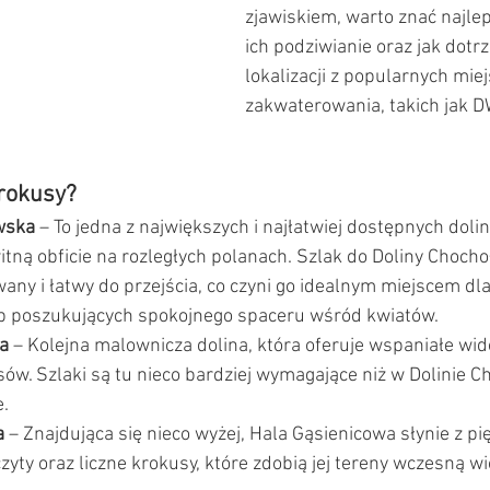
zjawiskiem, warto znać najle
ich podziwianie oraz jak dotrz
lokalizacji z popularnych miej
zakwaterowania, takich jak D
rokusy?
wska
 – To jedna z największych i najłatwiej dostępnych dolin
tną obficie na rozległych polanach. Szlak do Doliny Chochoł
ny i łatwy do przejścia, co czyni go idealnym miejscem dla
ób poszukujących spokojnego spaceru wśród kwiatów.
ka
 – Kolejna malownicza dolina, która oferuje wspaniałe widok
ów. Szlaki są tu nieco bardziej wymagające niż w Dolinie C
e.
a
 – Znajdująca się nieco wyżej, Hala Gąsienicowa słynie z p
zyty oraz liczne krokusy, które zdobią jej tereny wczesną w