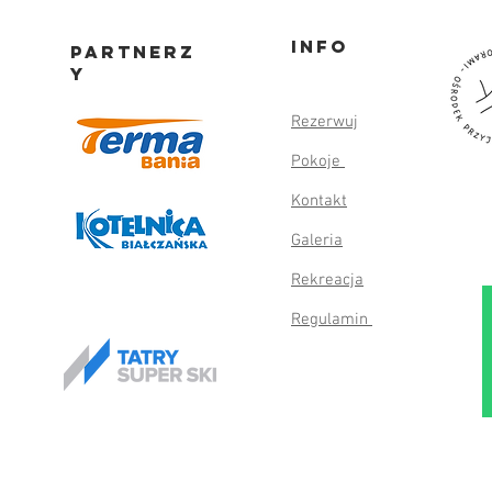
Info
partnerz
y
Rezerwuj
Pokoje
Ogród DW Pod Jaworami latem
Relax
Kontakt
Well
– atrakcje dla całej rodziny
Galeria
Rekreacja
Regulamin