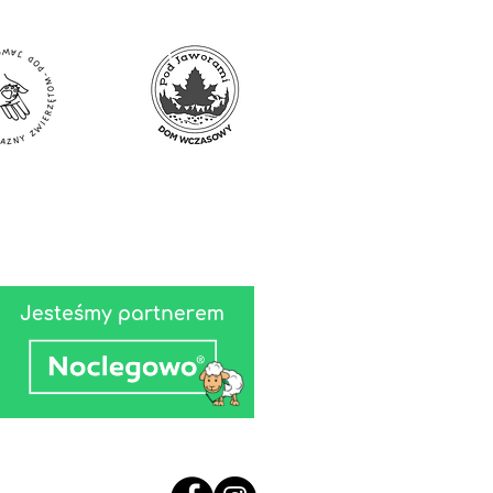
ation Just for You |
ness at DW Pod Jaworami