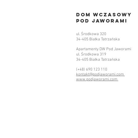
Dom Wczasowy
pod jaworami
ul. Środkowa 320
34-405 Białka Tatrzańska
Apartamenty DW Pod Jaworami
Boże Ciało w Białce Tatrzańskiej
ul. Środkowa 319
34-405 Białka Tatrzańska
(+48) 690 123 110
kontakt@podjaworami.com
www.podjaworami.com