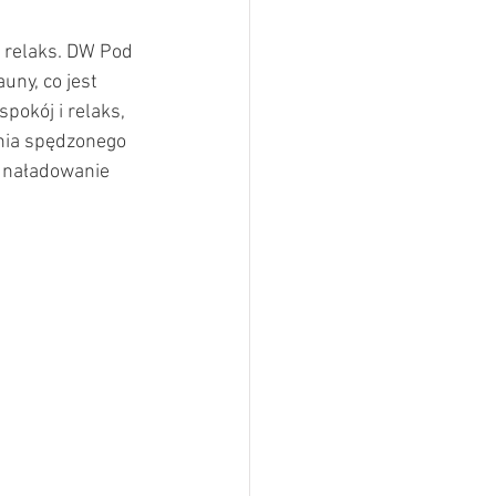
 relaks. DW Pod 
ny, co jest 
okój i relaks, 
dnia spędzonego 
 naładowanie 