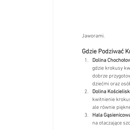
Jaworami.
Gdzie Podziwać K
Dolina Chochoło
gdzie krokusy kwi
dobrze przygotowa
dziećmi oraz os
Dolina Kościelis
kwitnienie krokus
ale równie piękn
Hala Gąsienicow
na otaczające szc