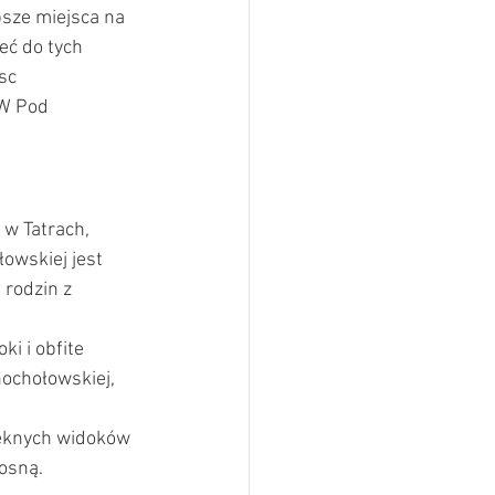
psze miejsca na 
eć do tych 
sc 
W Pod 
 w Tatrach, 
owskiej jest 
 rodzin z 
i i obfite 
hochołowskiej, 
ięknych widoków 
iosną.