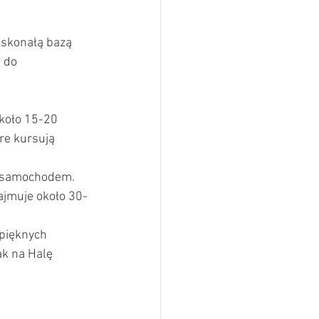
oskonałą bazą 
 do 
około 15-20 
re kursują 
dy samochodem. 
ajmuje około 30-
epięknych 
k na Halę 